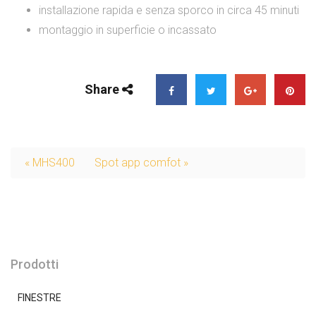
installazione rapida e senza sporco in circa 45 minuti
montaggio in superficie o incassato
Share
« MHS400
Spot app comfot »
Prodotti
FINESTRE