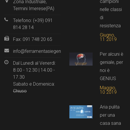
campioni
Zona Industriale,
Termini Imerese(PA)
nelle classi
di
Telefono: (+39) 091
resistenza
814 28 14
Giugno,
11 2019
Fax: 091 748 20 65
info@ferramentasiegenia.it
Per alcuni è
geniale, per
Dal Lunedì al Venerdì:
8.00 - 12.30 | 14.00 -
noi è
17.30
GENIUS
Sabato e Domenica:
Maggio,
Chiuso
10 2019
Aria pulita
per una
casa sana