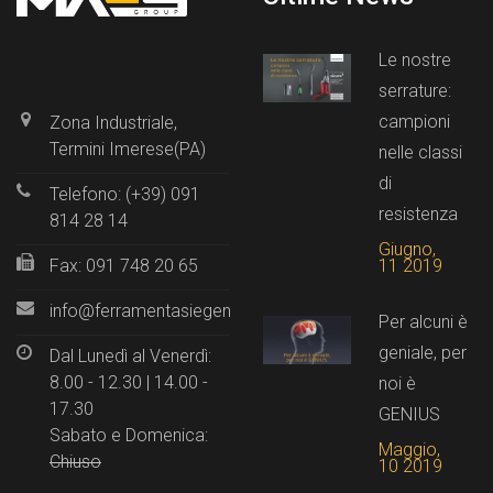
Le nostre
serrature:
campioni
Zona Industriale,
Termini Imerese(PA)
nelle classi
di
Telefono: (+39) 091
resistenza
814 28 14
Giugno,
11 2019
Fax: 091 748 20 65
info@ferramentasiegenia.it
Per alcuni è
geniale, per
Dal Lunedì al Venerdì:
8.00 - 12.30 | 14.00 -
noi è
17.30
GENIUS
Sabato e Domenica:
Maggio,
Chiuso
10 2019