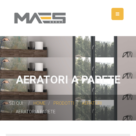
AERATORI A PARETE
SEI QUI:
HOME
PRODOTTI
AERATORI
AERATORI A PARETE