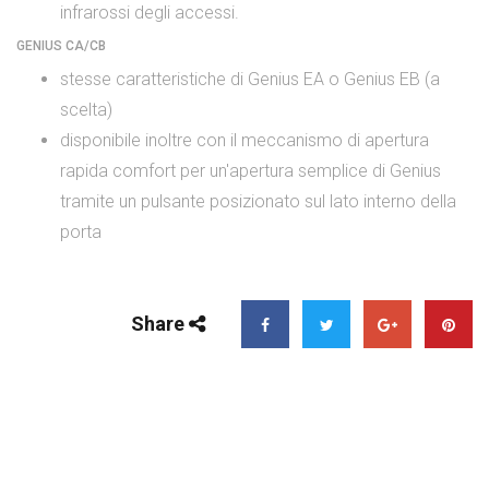
infrarossi degli accessi.
GENIUS CA/CB
stesse caratteristiche di Genius EA o Genius EB (a
scelta)
disponibile inoltre con il meccanismo di apertura
rapida comfort per un'apertura semplice di Genius
tramite un pulsante posizionato sul lato interno della
porta
Share