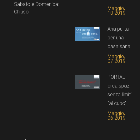
Sabato e Domenica:
Maggio,
Chiuso
10 2019
Aria pulita
per una
casa sana
Maggio,
07 2019
PORTAL
crea spazi
senza limiti
"al cubo"
Maggio,
06 2019