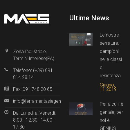
Ultime News
Le nostre
serrature:
campioni
Zona Industriale,
Termini Imerese(PA)
nelle classi
di
Telefono: (+39) 091
resistenza
814 28 14
Giugno,
11 2019
Fax: 091 748 20 65
info@ferramentasiegenia.it
Per alcuni è
geniale, per
Dal Lunedì al Venerdì:
8.00 - 12.30 | 14.00 -
noi è
17.30
GENIUS