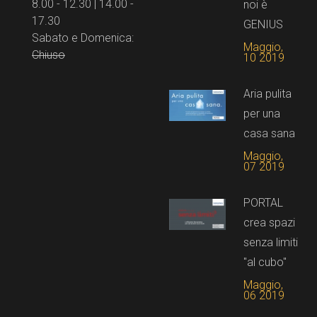
8.00 - 12.30 | 14.00 -
noi è
17.30
GENIUS
Sabato e Domenica:
Maggio,
Chiuso
10 2019
Aria pulita
per una
casa sana
Maggio,
07 2019
PORTAL
crea spazi
senza limiti
"al cubo"
Maggio,
06 2019