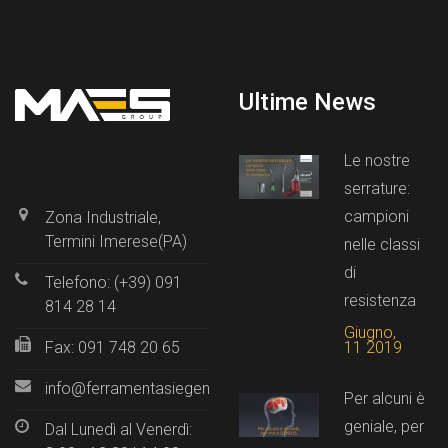
Ultime News
Le nostre
serrature:
campioni
Zona Industriale,
Termini Imerese(PA)
nelle classi
di
Telefono: (+39) 091
resistenza
814 28 14
Giugno,
11 2019
Fax: 091 748 20 65
info@ferramentasiegenia.it
Per alcuni è
geniale, per
Dal Lunedì al Venerdì: