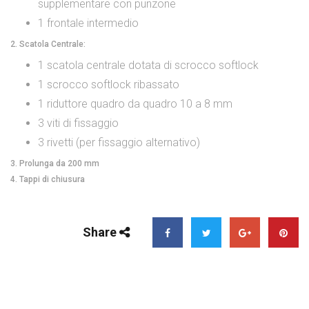
supplementare con punzone
1 frontale intermedio
2. Scatola Centrale:
1 scatola centrale dotata di scrocco softlock
1 scrocco softlock ribassato
1 riduttore quadro da quadro 10 a 8 mm
3 viti di fissaggio
3 rivetti (per fissaggio alternativo)
3. Prolunga da 200 mm
4. Tappi di chiusura
Share