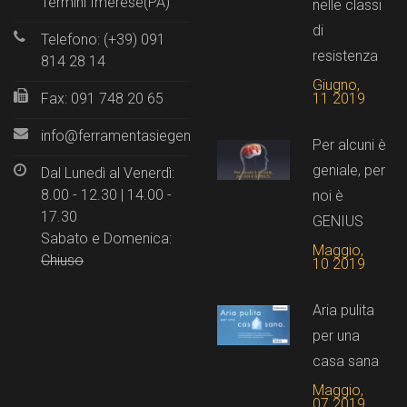
Termini Imerese(PA)
nelle classi
di
Telefono: (+39) 091
resistenza
814 28 14
Giugno,
11 2019
Fax: 091 748 20 65
info@ferramentasiegenia.it
Per alcuni è
geniale, per
Dal Lunedì al Venerdì:
8.00 - 12.30 | 14.00 -
noi è
17.30
GENIUS
Sabato e Domenica:
Maggio,
Chiuso
10 2019
Aria pulita
per una
casa sana
Maggio,
07 2019