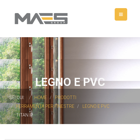
LEGNO E PVC
SEI QUI:
HOME
PRODOTTI
FERRAMENTA PER FINESTRE
LEGNO E PVC
TITAN IP