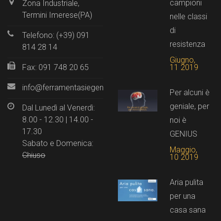
campioni
Zona Industriale,
Termini Imerese(PA)
nelle classi
di
Telefono: (+39) 091
resistenza
814 28 14
Giugno,
11 2019
Fax: 091 748 20 65
info@ferramentasiegenia.it
Per alcuni è
geniale, per
Dal Lunedì al Venerdì:
8.00 - 12.30 | 14.00 -
noi è
17.30
GENIUS
Sabato e Domenica:
Maggio,
Chiuso
10 2019
Aria pulita
per una
casa sana